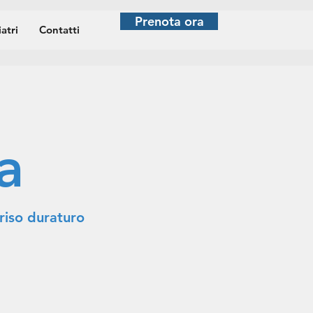
Prenota ora
atri
Contatti
a
riso duraturo