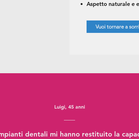
Aspetto naturale e e
Vuoi tornare a sor
Luigi, 45 anni
impianti dentali mi hanno restituito la capac