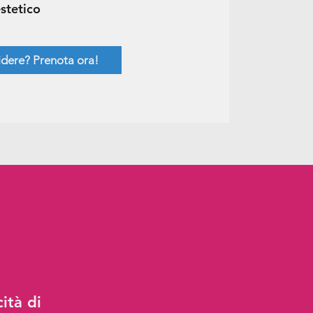
stetico
ridere? Prenota ora!
ità di