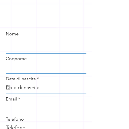
Nome
Cognome
r
Data di nascita
*
e
q
u
i
Email
r
e
d
Telefono